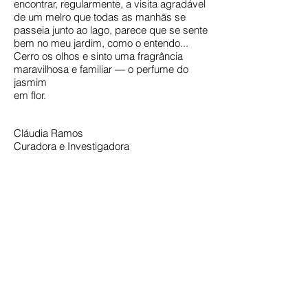
encontrar, regularmente, a visita agradável
de um melro que todas as manhãs se
passeia junto ao lago, parece que se sente
bem no meu jardim, como o entendo...
Cerro os olhos e sinto uma fragrância
maravilhosa e familiar — o perfume do
jasmim
em flor.
Cláudia Ramos
Curadora e Investigadora
(1) A revista Burda é uma revista de moldes
de costura que surge na década de 50 do
séc. XX, na Alemanha, pelas mãos de
Aenne Burda.
(2) Manuel Zimbro
(1944-2003)
Artista
português multidisciplinar. Aproximou-se do
pensamento de David Bohm e do budismo
zen, filosofia que divulgou em Portugal.